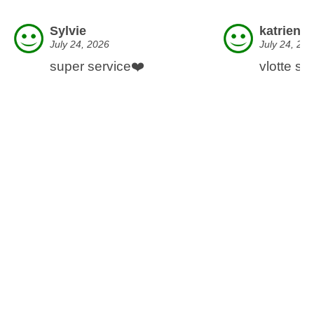
Sylvie
katrien
July 24, 2026
July 24, 20
super service❤️
vlotte ser